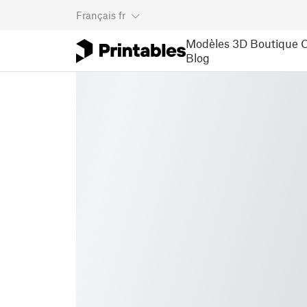
Français
fr
Modèles 3D
Boutique
C
Blog