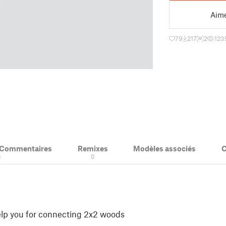
Aim
79
217
2
123
& Commentaires
Remixes
Modèles associés
C
4
0
elp you for connecting 2x2 woods