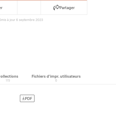
er
Partager
5
mis à jour 6 septembre 2023
ollections
Fichiers d'impr. utilisateurs
115
0
PDF