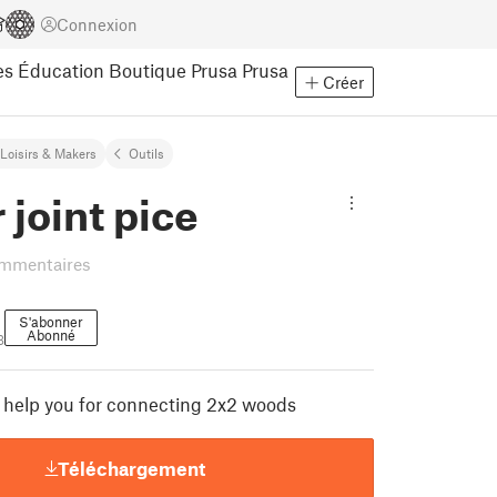
Connexion
es
Éducation
Boutique Prusa
Prusa
Créer
Loisirs & Makers
Outils
 joint pice
mmentaires
S'abonner
Abonné
3
l help you for connecting 2x2 woods
Téléchargement