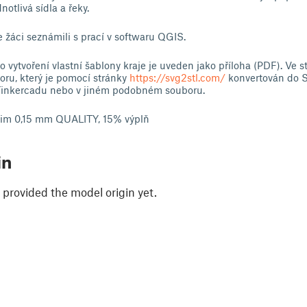
notlivá sídla a řeky.
e žáci seznámili s prací v softwaru QGIS.
 vytvoření vlastní šablony kraje je uveden jako příloha (PDF). Ve s
ru, který je pomocí stránky
https://svg2stl.com/
konvertován do S
v Tinkercadu nebo v jiném podobném souboru.
ežim 0,15 mm QUALITY, 15% výplň
in
 provided the model origin yet.