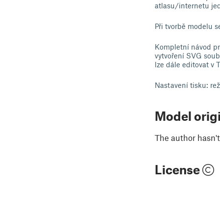
atlasu/internetu jed
Při tvorbě modelu s
Kompletní návod pro
vytvoření SVG soubo
lze dále editovat 
Nastavení tisku: r
Model orig
The author hasn't
License