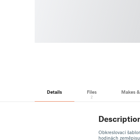
Details
Files
Makes 
2
Descriptio
Obkreslovací šablon
hodinách zeměpisu a