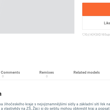
Lik
0
14
0
165
up
& Comments
Remixes
Related models
0
0
n
a Jihočeského kraje s nejvýznamnějšími sídly a základní sítí řek naj
 vlastivědy na ZŠ. Žáci si do sešitu mohou obkreslit kraj a popsa