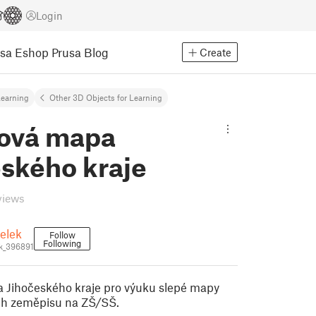
Login
usa Eshop
Prusa Blog
Create
earning
Other 3D Objects for Learning
ová mapa
eského kraje
views
elek
Follow
Following
k_396891
 Jihočeského kraje pro výuku slepé mapy
ch zeměpisu na ZŠ/SŠ.