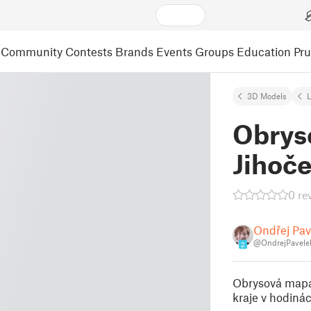
Community
Contests
Brands
Events
Groups
Education
Pr
3D Models
L
Obrys
Jihoč
0 re
Ondřej Pav
@OndrejPavele
2
Obrysová mapa
kraje v hodiná