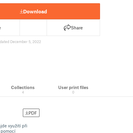
Download
e
Share
dated December 5, 2022
Collections
User print files
4
0
PDF
de využití při
t pomocí