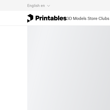
English
en
3D Models
Store
Clubs