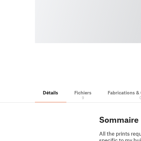
Détails
Fichiers
Fabrications 
9
Sommaire
All the prints req
specific to my bui