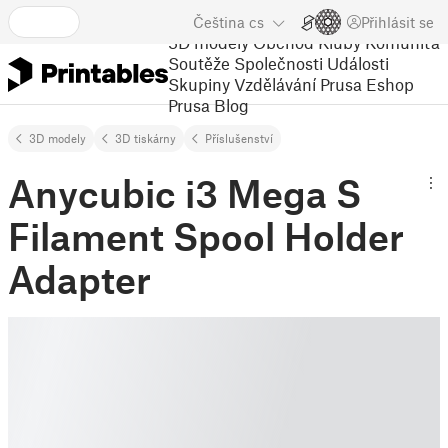
Čeština
cs
Přihlásit se
3D modely
Obchod
Kluby
Komunita
Soutěže
Společnosti
Události
Skupiny
Vzdělávání
Prusa Eshop
Prusa Blog
3D modely
3D tiskárny
Příslušenství
Anycubic i3 Mega S
Filament Spool Holder
Adapter