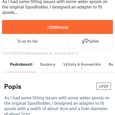
As I had some fitting issues with some wider spools on
the original Spoolholder, I designed an adapter to fit
spools…
Stáhnout
To se mi líbí
Sdílet
7
115
0
519
aktualizováno 29. prosince 2022
Podrobnosti
Soubory
Výtisky & Komentáře
Re
1
0
Popis
PDF
As I had some fitting issues with some wider spools on
the original Spoolholder, I designed an adapter to fit
spools with a width of about 9cm and a hole diameter
of about 5cm.