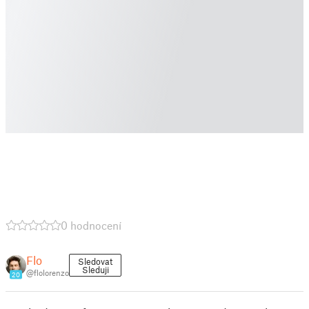
0 hodnocení
Flo
Sledovat
Sleduji
@flolorenzo
20