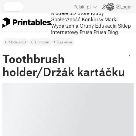
Polski
pl
Login
Modele 3D
Store
Kluby
Społeczność
Konkursy
Marki
Wydarzenia
Grupy
Edukacja
Sklep
internetowy Prusa
Prusa Blog
Modele 3D
Domowe
Łazienka
Toothbrush
holder/Držák kartáčku