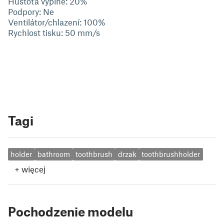
Hustota výplně: 20%
Podpory: Ne
Ventilátor/chlazení: 100%
Rychlost tisku: 50 mm/s
Tagi
holder
bathroom
toothbrush
drzak
toothbrushholder
+
więcej
Pochodzenie modelu