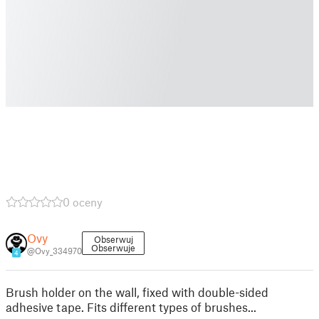
0 oceny
Ovy
Obserwuj
Obserwuje
@Ovy_334970
4
Brush holder on the wall, fixed with double-sided
adhesive tape. Fits different types of brushes...