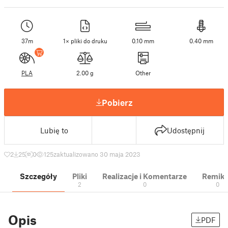
37m
1× pliki do druku
0.10 mm
0.40 mm
PLA
2.00 g
Other
Pobierz
Lubię to
Udostępnij
2
25
0
125
zaktualizowano 30 maja 2023
Szczegóły
Pliki
Realizacje i Komentarze
Remik
2
0
0
Opis
PDF