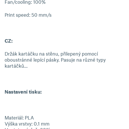
Fan/cooling: 100%
Print speed: 50 mm/s
CZ:
Držák kartáčku na stěnu, přilepený pomocí
oboustránné lepící pásky. Pasuje na různé typy
kartáčků...
Nastavení tisku:
Materiál: PLA
Výška vrstvy: 0.1 mm