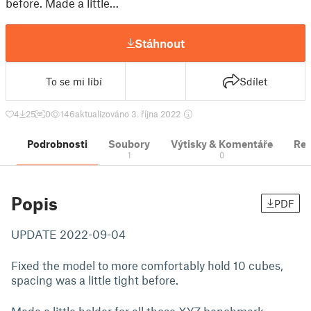
before. Made a little…
Stáhnout
To se mi líbí
Sdílet
4
25
0
146
aktualizováno 3. října 2022
Podrobnosti
Soubory
Výtisky & Komentáře
Re
1
0
Popis
PDF
UPDATE 2022-09-04
Fixed the model to more comfortably hold 10 cubes,
spacing was a little tight before.