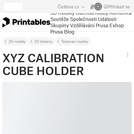
Čeština
cs
Přihlásit se
3D modely
Obchod
Kluby
Komunita
Soutěže
Společnosti
Události
Skupiny
Vzdělávání
Prusa Eshop
Prusa Blog
3D modely
3D tiskárny
Testovací modely
XYZ CALIBRATION
CUBE HOLDER