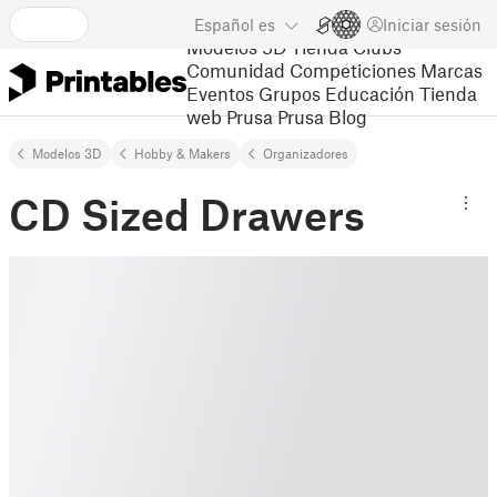
Español
es
Iniciar sesión
Modelos 3D
Tienda
Clubs
Comunidad
Competiciones
Marcas
Eventos
Grupos
Educación
Tienda
web Prusa
Prusa Blog
Modelos 3D
Hobby & Makers
Organizadores
CD Sized Drawers