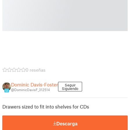
0 reseñas
Dominic Davis-Foster
Seguir
Siguiendo
@DominicDavisF_312514
12
Drawers sized to fit into shelves for CDs
Descarga