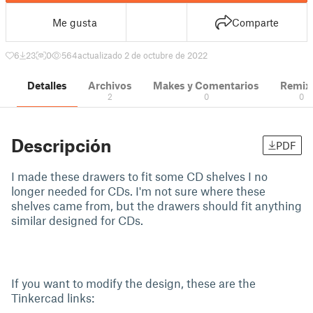
Me gusta
Comparte
6
23
0
564
actualizado 2 de octubre de 2022
Detalles
Archivos
Makes y Comentarios
Remix
2
0
0
Descripción
PDF
I made these drawers to fit some CD shelves I no
longer needed for CDs. I'm not sure where these
shelves came from, but the drawers should fit anything
similar designed for CDs.
If you want to modify the design, these are the
Tinkercad links: