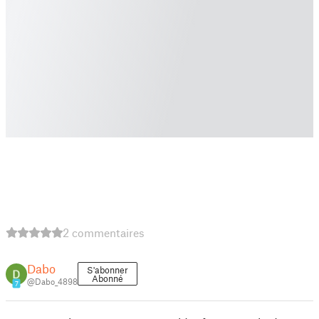
2 commentaires
Dabo
S'abonner
Abonné
@Dabo_4898
7