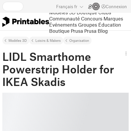
Français
fr
Connexion
Modèles 3D
Boutique
Clubs
Communauté
Concours
Marques
Événements
Groupes
Éducation
Boutique Prusa
Prusa Blog
Modèles 3D
Loisirs & Makers
Organisation
LIDL Smarthome
Powerstrip Holder for
IKEA Skadis