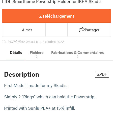
LIDL Smarthome Powerstrip Holder for IKEA Skadis
Téléchargement
Aimer
Partager
11
67
1
540
mis à jour 2 octobre 2022
Détails
Fichiers
Fabrications & Commentaires
2
2
Description
PDF
First Model i made for my Skadis.
Simply 2 "Rings" which can hold the Powerstrip.
Printed with Sunlu PLA+ at 15% Infill.