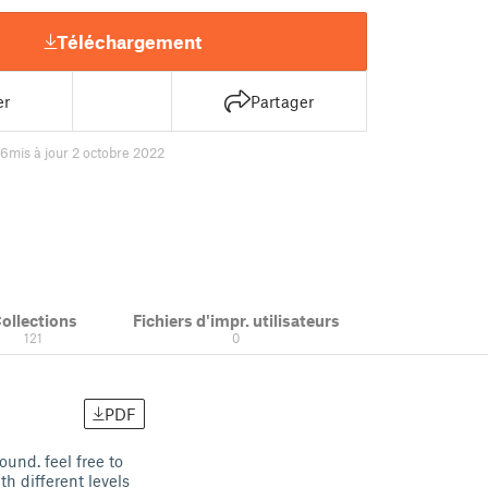
Téléchargement
er
Partager
36
mis à jour 2 octobre 2022
ollections
Fichiers d'impr. utilisateurs
121
0
PDF
und. feel free to
th different levels