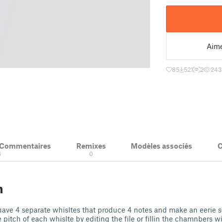
Aim
85
521
2
24
& Commentaires
Remixes
Modèles associés
C
6
0
n
 have 4 separate whisltes that produce 4 notes and make an eerie so
pitch of each whislte by editing the file or fillin the chamnbers wi