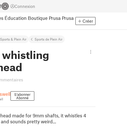
Connexion
es
Éducation
Boutique Prusa
Prusa
Créer
Sports & Plein Air
Sports de Plein Air
 whistling
head
mmentaires
swell
S'abonner
Abonné
ll
owhead made for 9mm shafts, it whistles 4
 and sounds pretty weird...