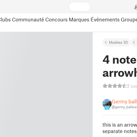
lubs
Communauté
Concours
Marques
Événements
Group
Modèles 3D
4 note
arrow
2 co
Germy ball
@germy_ballswe
10
this is an arr
separate notes