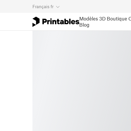
Français
fr
Modèles 3D
Boutique
C
Blog