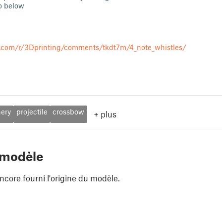
eo below
t.com/r/3Dprinting/comments/tkdt7m/4_note_whistles/
hery
projectile
crossbow
+
plus
 modèle
ncore fourni l'origine du modèle.