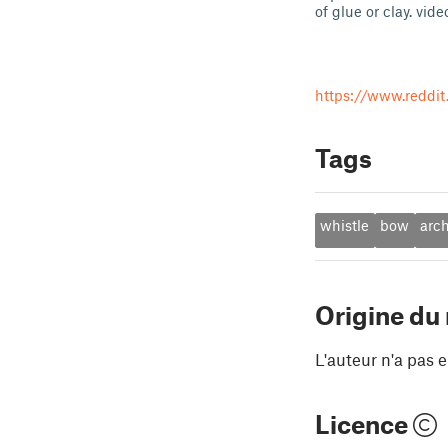
of glue or clay. vid
https://www.reddi
Tags
whistle
bow
arc
Origine du
L'auteur n'a pas e
Licence