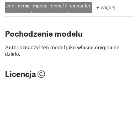
cnc
nema
mpcnc
nema17
cncrouter
+
więcej
Pochodzenie modelu
Autor oznaczył ten model jako własne oryginalne
dzieło.
Licencja