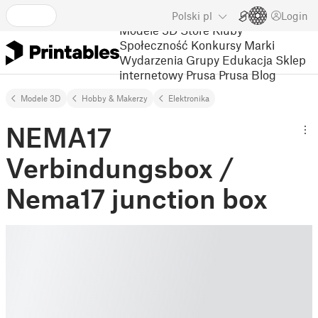
Polski
pl
Login
Modele 3D
Store
Kluby
Społeczność
Konkursy
Marki
Wydarzenia
Grupy
Edukacja
Sklep
internetowy Prusa
Prusa Blog
Modele 3D
Hobby & Makerzy
Elektronika
NEMA17
Verbindungsbox /
Nema17 junction box