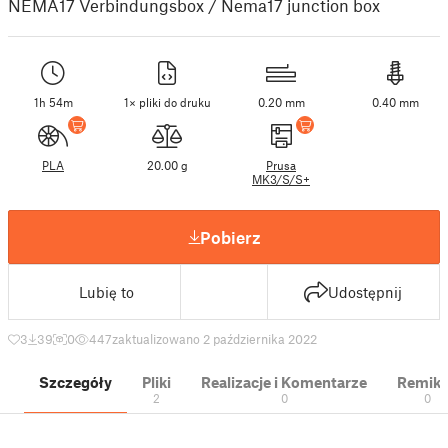
NEMA17 Verbindungsbox / Nema17 junction box
1h 54m
1× pliki do druku
0.20 mm
0.40 mm
PLA
20.00 g
Prusa
MK3/S/S+
Pobierz
Lubię to
Udostępnij
3
39
0
447
zaktualizowano 2 października 2022
Szczegóły
Pliki
Realizacje i Komentarze
Remik
2
0
0