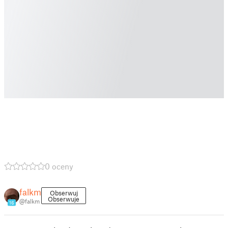
0 oceny
falkm
Obserwuj
Obserwuje
@falkm
16