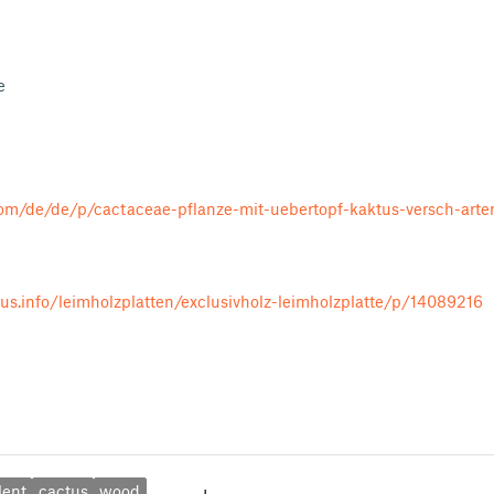
e
com/de/de/p/cactaceae-pflanze-mit-uebertopf-kaktus-versch-art
s.info/leimholzplatten/exclusivholz-leimholzplatte/p/14089216
lent
cactus
wood