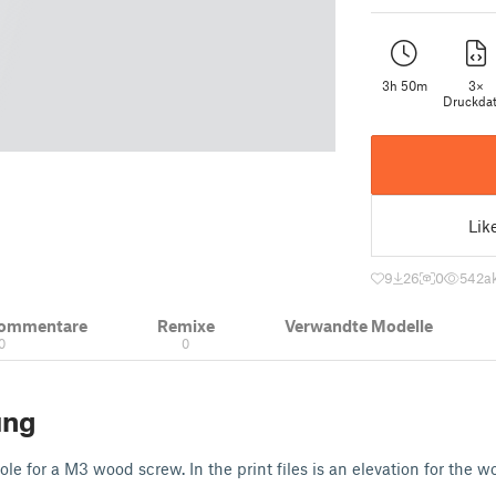
3h 50m
3×
Druckdat
Lik
9
26
0
542
a
Kommentare
Remixe
Verwandte Modelle
0
0
ung
ole for a M3 wood screw. In the print files is an elevation for the 