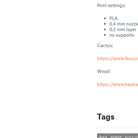
Print settings:
PLA
0,4 mm nozzl
0,2 mm layer
no supports
Cactus:
https://www.ikea.
Wood:
https://www.bauhau
Tags
ikea
plant
succu