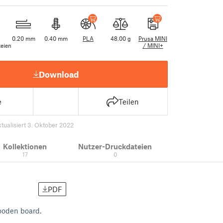
0.20 mm
0.40 mm
PLA
48.00 g
Prusa MINI
eien
/ MINI+
Download
e
Teilen
ktualisiert 3. Oktober 2022
Kollektionen
Nutzer-Druckdateien
17
0
PDF
wooden board.