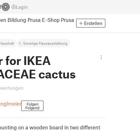
Login
pen
Bildung
Prusa E-Shop
Prusa
Erstellen
Haushalt
Sonstige Hausausstattung
 for IKEA
CEAE cactus
ewertungen
Englmeier
Folgen
Folgend
ounting on a wooden board in two different