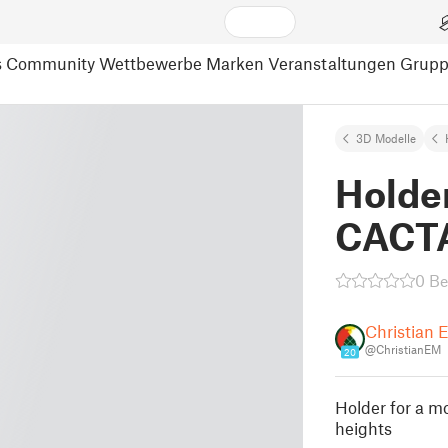
s
Community
Wettbewerbe
Marken
Veranstaltungen
Grup
3D Modelle
Holder
CACTA
0 B
Christian 
@ChristianEM
20
Holder for a m
heights