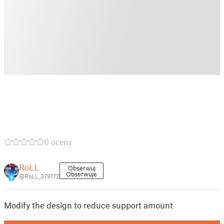
0 oceny
RoLL
Obserwuj
Obserwuje
@RoLL_379172
9
Modify the design to reduce support amount