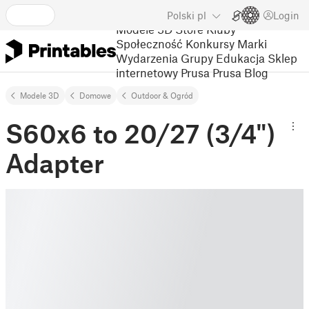
Polski
pl
Login
Modele 3D
Store
Kluby
Społeczność
Konkursy
Marki
Wydarzenia
Grupy
Edukacja
Sklep
internetowy Prusa
Prusa Blog
Modele 3D
Domowe
Outdoor & Ogród
S60x6 to 20/27 (3/4")
Adapter