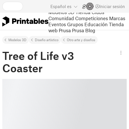
Español
es
Iniciar sesión
Modelos 3D
Tienda
Clubs
Comunidad
Competiciones
Marcas
Eventos
Grupos
Educación
Tienda
web Prusa
Prusa Blog
Modelos 3D
Diseño artístico
Otro arte y diseños
Tree of Life v3
Coaster