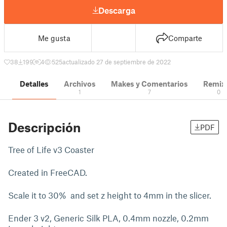
Descarga
Me gusta
Comparte
38
199
4
525
actualizado 27 de septiembre de 2022
Detalles
Archivos
Makes y Comentarios
Remix
1
7
0
Descripción
PDF
Tree of Life v3 Coaster
Created in FreeCAD.
Scale it to 30% and set z height to 4mm in the slicer.
Ender 3 v2, Generic Silk PLA, 0.4mm nozzle, 0.2mm