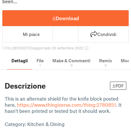
been…
Download
Mi piace
Condividi
13
28
0
513
aggiornato 26 settembre 2022
Dettagli
File
Make & Commenti
Remix
Model
1
0
0
Descrizione
PDF
This is an alternate shield for the knife block posted
here,
https://www.thingiverse.com/thing:2780851
. It
hasn't been printed or tested but it should work.
Category: Kitchen & Dining