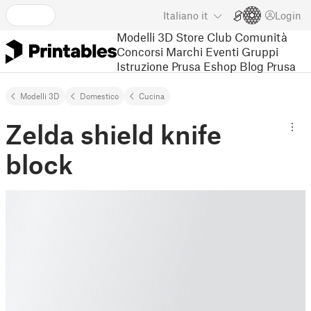
Italiano
it
Login
Modelli 3D
Store
Club
Comunità
Concorsi
Marchi
Eventi
Gruppi
Istruzione
Prusa Eshop
Blog Prusa
Modelli 3D
Domestico
Cucina
Zelda shield knife
block