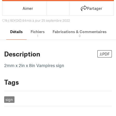
Aimer
Partager
9
16
0
94
mis à jour 25 septembre 2022
Détails
Fichiers
Fabrications & Commentaires
1
0
Description
PDF
2mm x 2in x 8in Vampires sign
Tags
sign