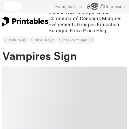
Français
fr
Connexion
Modèles 3D
Boutique
Clubs
Communauté
Concours
Marques
Événements
Groupes
Éducation
Boutique Prusa
Prusa Blog
Modèles 3D
Art & Design
Plaques et logos 2D
Vampires Sign