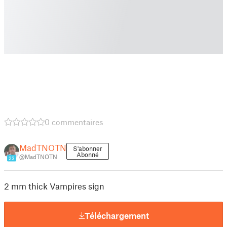
0 commentaires
MadTNOTN
S'abonner
Abonné
@MadTNOTN
23
2 mm thick Vampires sign
Téléchargement