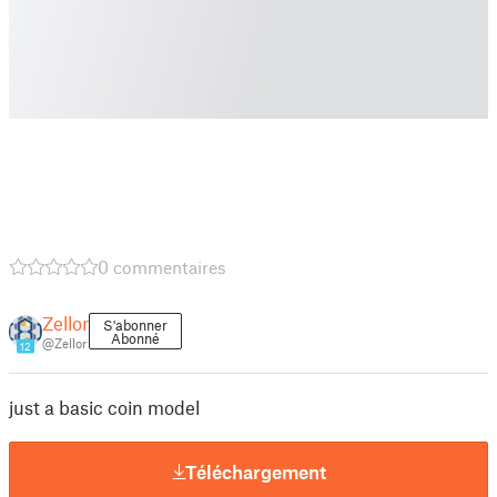
0 commentaires
Zellor
S'abonner
Abonné
@Zellor
12
just a basic coin model
Téléchargement