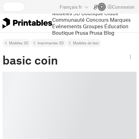
Français
fr
Connexion
Modèles 3D
Boutique
Clubs
Communauté
Concours
Marques
Événements
Groupes
Éducation
Boutique Prusa
Prusa Blog
Modèles 3D
Imprimantes 3D
Modèles de test
basic coin