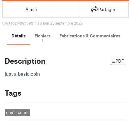
Aimer
Partager
6
102
1
399
mis à jour 25 septembre 2022
Détails
Fichiers
Fabrications & Commentaires
1
1
Description
PDF
just a basic coin
Tags
coin
coins