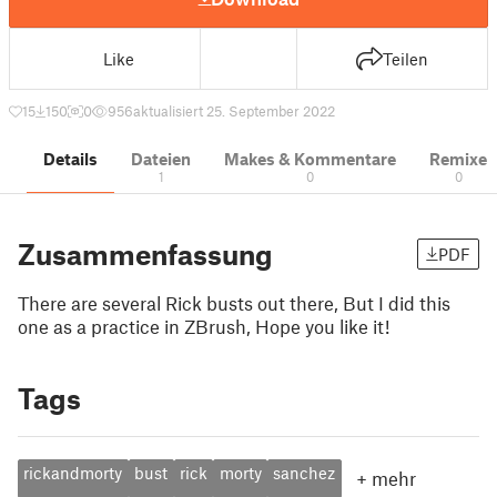
Like
Teilen
15
150
0
956
aktualisiert 25. September 2022
Details
Dateien
Makes & Kommentare
Remixe
1
0
0
Zusammenfassung
PDF
There are several Rick busts out there, But I did this
one as a practice in ZBrush, Hope you like it!
Tags
rickandmorty
bust
rick
morty
sanchez
+
mehr