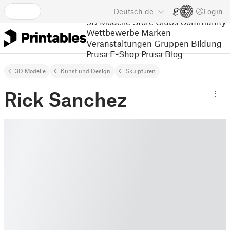
Deutsch
de
Login
3D Modelle
Store
Clubs
Community
Wettbewerbe
Marken
Veranstaltungen
Gruppen
Bildung
Prusa E-Shop
Prusa Blog
3D Modelle
Kunst und Design
Skulpturen
Rick Sanchez