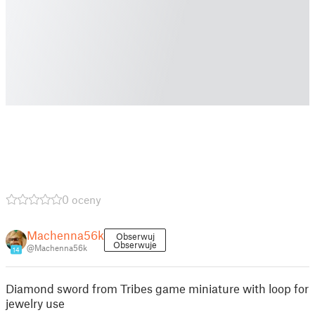
0 oceny
Machenna56k
Obserwuj
Obserwuje
@Machenna56k
14
Diamond sword from Tribes game miniature with loop for
jewelry use