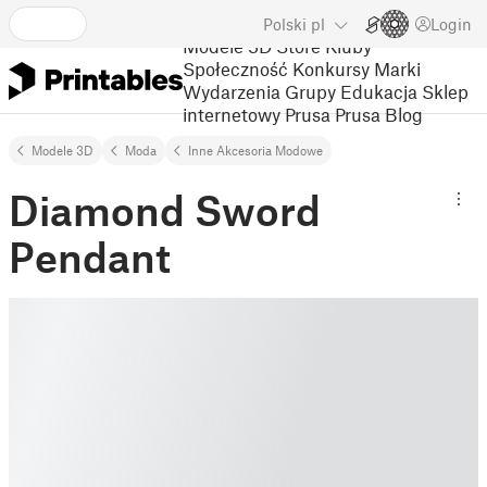
Polski
pl
Login
Modele 3D
Store
Kluby
Społeczność
Konkursy
Marki
Wydarzenia
Grupy
Edukacja
Sklep
internetowy Prusa
Prusa Blog
Modele 3D
Moda
Inne Akcesoria Modowe
Diamond Sword
Pendant