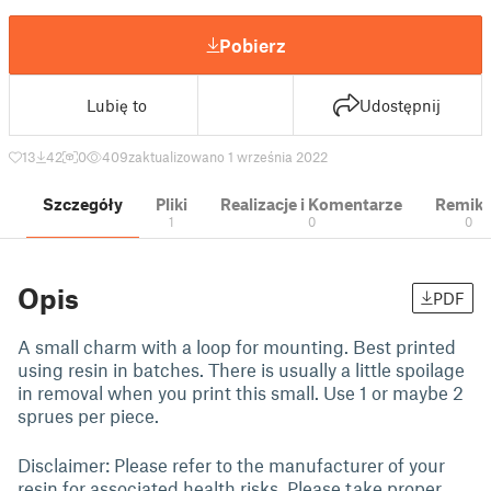
Pobierz
Lubię to
Udostępnij
13
42
0
409
zaktualizowano 1 września 2022
Szczegóły
Pliki
Realizacje i Komentarze
Remik
1
0
0
Opis
PDF
A small charm with a loop for mounting. Best printed
using resin in batches. There is usually a little spoilage
in removal when you print this small. Use 1 or maybe 2
sprues per piece.
Disclaimer: Please refer to the manufacturer of your
resin for associated health risks. Please take proper