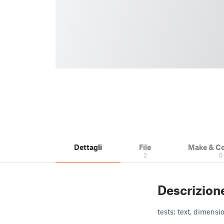
Dettagli
File
Make & C
2
0
Descrizion
tests: text, dimensi