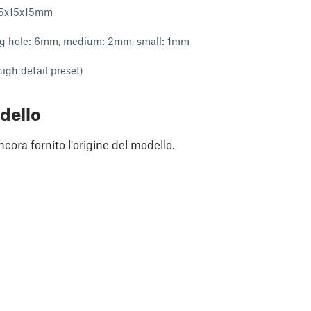
15x15x15mm
ig hole: 6mm, medium: 2mm, small: 1mm
high detail preset)
dello
cora fornito l'origine del modello.