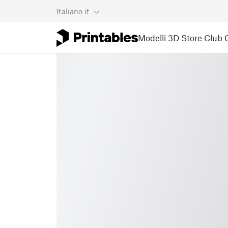
Italiano
it
Modelli 3D
Store
Club