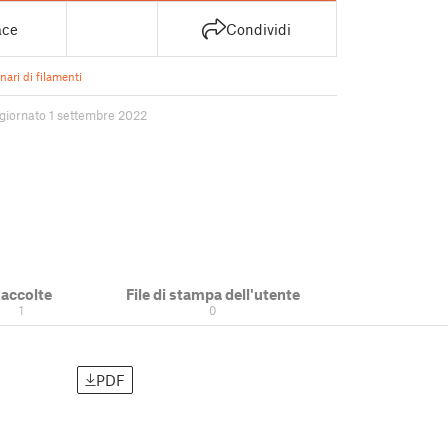
ace
Condividi
ari di filamenti
giornato 1 settembre 2022
accolte
File di stampa dell'utente
1
0
PDF