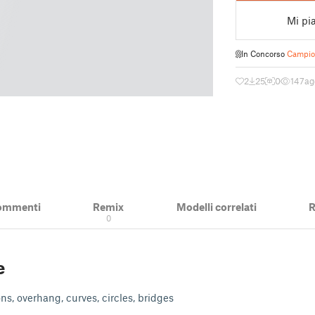
Mi pi
In Concorso
Campion
2
25
0
147
ag
ommenti
Remix
Modelli correlati
R
0
e
ons, overhang, curves, circles, bridges