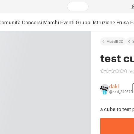
Comunità
Concorsi
Marchi
Eventi
Gruppi
Istruzione
Prusa 
Modelli 3D
test c
0 re
dakl
@dakl_240572
6
a cube to test 