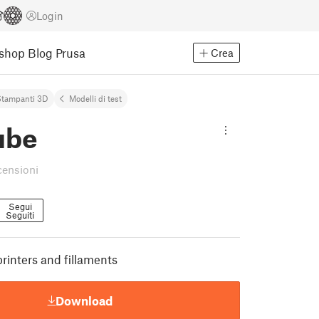
Login
Eshop
Blog Prusa
Crea
Stampanti 3D
Modelli di test
ube
censioni
Segui
Seguiti
printers and fillaments
Download