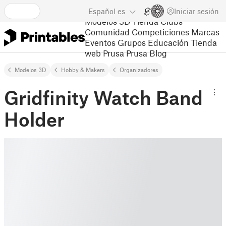
Español
es
Iniciar sesión
Modelos 3D
Tienda
Clubs
Comunidad
Competiciones
Marcas
Eventos
Grupos
Educación
Tienda
web Prusa
Prusa Blog
Modelos 3D
Hobby & Makers
Organizadores
Gridfinity Watch Band
Holder