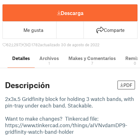
Descarga
Me gusta
Comparte
62
297
5
1782
actualizado 30 de agosto de 2022
Detalles
Archivos
Makes y Comentarios
Remix
1
7
0
Descripción
PDF
2x3x.5 Gridfinity block for holding 3 watch bands, with
pin-tray under each band. Stackable.
Want to make changes? Tinkercad file:
https://www.tinkercad.com/things/aIVNvdamDP9-
gridfinity-watch-band-holder