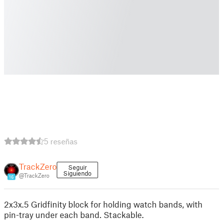
5 reseñas
TrackZero
Seguir
Siguiendo
@TrackZero
16
2x3x.5 Gridfinity block for holding watch bands, with
pin-tray under each band. Stackable.