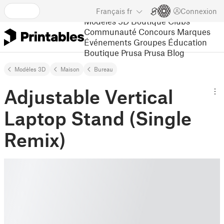
Français
fr
Connexion
Modèles 3D
Boutique
Clubs
Communauté
Concours
Marques
Événements
Groupes
Éducation
Boutique Prusa
Prusa Blog
Modèles 3D
Maison
Bureau
Adjustable Vertical
Laptop Stand (Single
Remix)