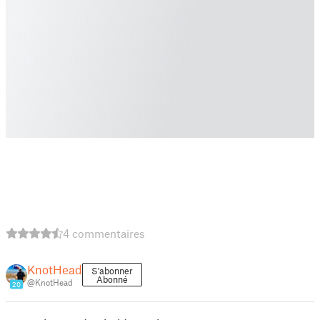
4 commentaires
KnotHead
S'abonner
Abonné
@KnotHead
20