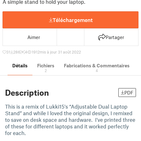
A simple stand to hold your laptop.
Téléchargement
Aimer
Partager
31
286
4
1912
mis à jour 31 août 2022
Détails
Fichiers
Fabrications & Commentaires
2
4
Description
PDF
This is a remix of Lukki15's “Adjustable Dual Laptop
Stand” and while I loved the original design, I remixed
to save on desk space and hardware. I've printed three
of these for different laptops and it worked perfectly
for each.