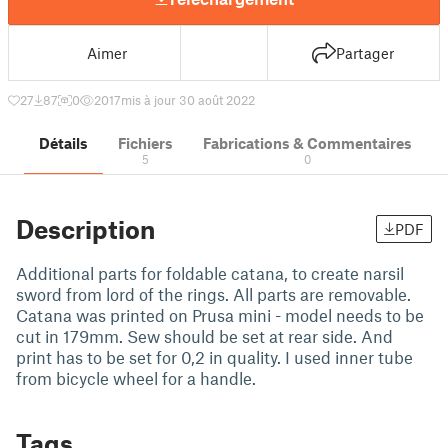
Aimer
Partager
27
87
0
2017
mis à jour 30 août 2022
Détails
Fichiers
Fabrications & Commentaires
5
0
Description
PDF
Additional parts for foldable catana, to create narsil
sword from lord of the rings. All parts are removable.
Catana was printed on Prusa mini - model needs to be
cut in 179mm. Sew should be set at rear side. And
print has to be set for 0,2 in quality. I used inner tube
from bicycle wheel for a handle.
Tags