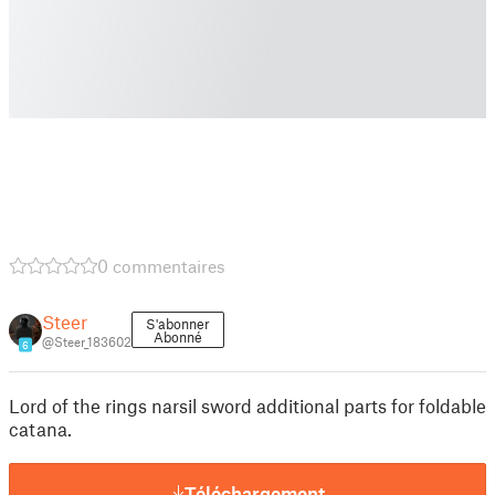
0 commentaires
Steer
S'abonner
Abonné
@Steer_183602
6
Lord of the rings narsil sword additional parts for foldable
catana.
Téléchargement