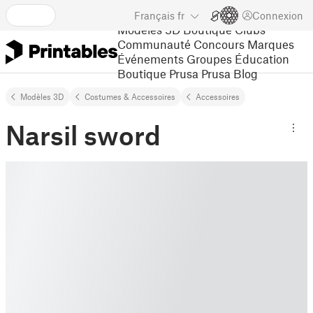
Français
fr
Connexion
Modèles 3D
Boutique
Clubs
Communauté
Concours
Marques
Événements
Groupes
Éducation
Boutique Prusa
Prusa Blog
Modèles 3D
Costumes & Accessoires
Accessoires
Narsil sword