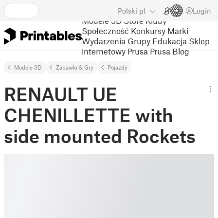
Polski
pl
Login
Modele 3D
Store
Kluby
Społeczność
Konkursy
Marki
Wydarzenia
Grupy
Edukacja
Sklep
internetowy Prusa
Prusa Blog
Modele 3D
Zabawki & Gry
Pojazdy
RENAULT UE
CHENILLETTE with
side mounted Rockets