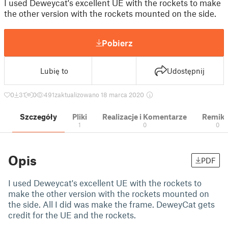
I used Deweycat's excellent UE with the rockets to make
the other version with the rockets mounted on the side.
Pobierz
Lubię to
Udostępnij
0
31
0
491
zaktualizowano 18 marca 2020
Szczegóły
Pliki
Realizacje i Komentarze
Remik
1
0
0
Opis
PDF
I used Deweycat's excellent UE with the rockets to
make the other version with the rockets mounted on
the side. All I did was make the frame. DeweyCat gets
credit for the UE and the rockets.