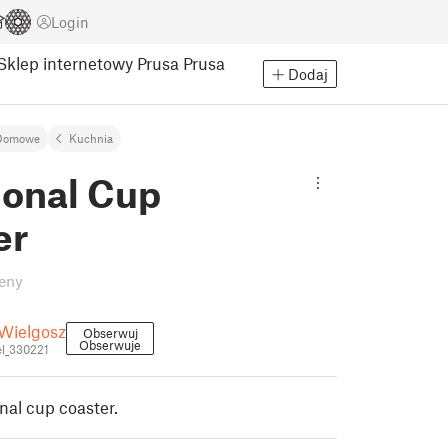
Login
Sklep internetowy Prusa
Prusa
Dodaj
Domowe
Kuchnia
onal Cup
er
eny
Wielgosz
Obserwuj
Obserwuje
l_330221
al cup coaster.