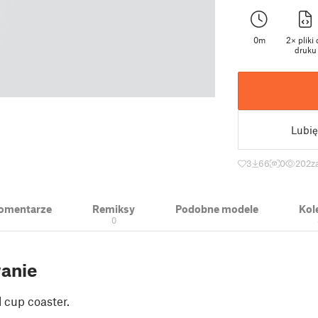
0m
2× pliki 
druku
Lubię
3
66
0
202
z
 Komentarze
Remiksy
Podobne modele
Kol
0
anie
 cup coaster.