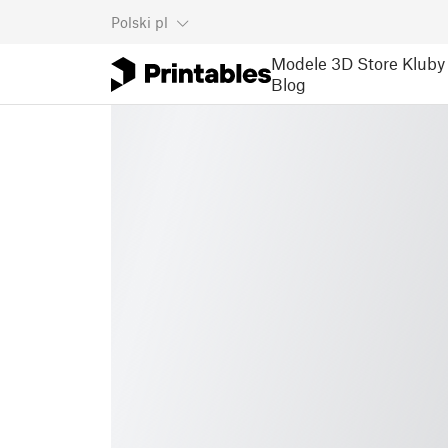
Polski
pl
Modele 3D
Store
Kluby
Blog