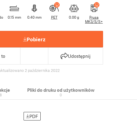
do
0.15 mm
0.40 mm
PET
0.00 g
Prusa
MK3/S/S+
Pobierz
 to
Udostępnij
aktualizowano 2 października 2022
ekcje
Pliki do druku od użytkowników
8
0
PDF