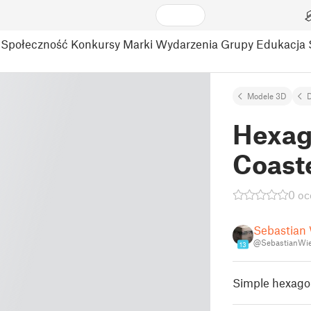
Społeczność
Konkursy
Marki
Wydarzenia
Grupy
Edukacja
Modele 3D
Hexag
Coast
0 oc
Sebastian 
@SebastianWie
13
Simple hexagon