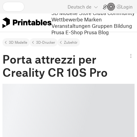
Deutsch
de
Login
3D Modelle
Store
Clubs
Community
Wettbewerbe
Marken
Veranstaltungen
Gruppen
Bildung
Prusa E-Shop
Prusa Blog
3D Modelle
3D-Drucker
Zubehör
Porta attrezzi per
Creality CR 10S Pro