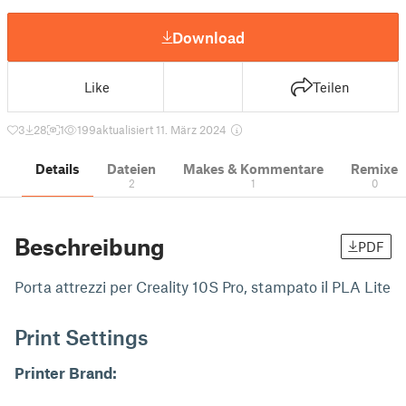
Download
Like
Teilen
3
28
1
199
aktualisiert 11. März 2024
Details
Dateien
Makes & Kommentare
Remixe
2
1
0
Beschreibung
PDF
Porta attrezzi per Creality 10S Pro, stampato il PLA Lite
Print Settings
Printer Brand: