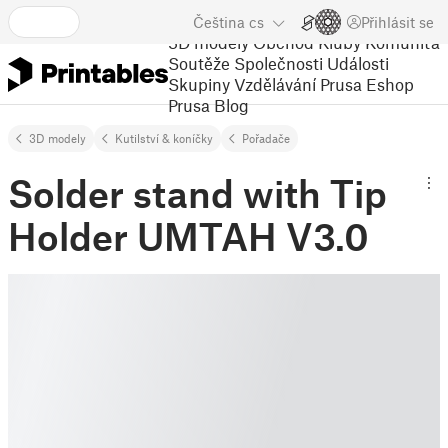
Čeština
cs
Přihlásit se
3D modely
Obchod
Kluby
Komunita
Soutěže
Společnosti
Události
Skupiny
Vzdělávání
Prusa Eshop
Prusa Blog
3D modely
Kutilství & koníčky
Pořadače
Solder stand with Tip
Holder UMTAH V3.0