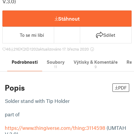
V.3.0)
Stáhnout
To se mi líbí
Sdílet
46
216
2
1202
aktualizováno 17. března 2020
Podrobnosti
Soubory
Výtisky & Komentáře
Re
11
9
Popis
PDF
Solder stand with Tip Holder
part of
https://www.thingiverse.com/thing:3114598
(UMTAH