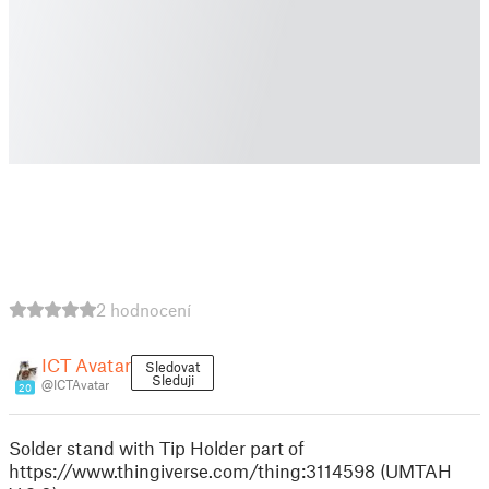
2 hodnocení
ICT Avatar
Sledovat
Sleduji
@ICTAvatar
20
Solder stand with Tip Holder part of
https://www.thingiverse.com/thing:3114598 (UMTAH