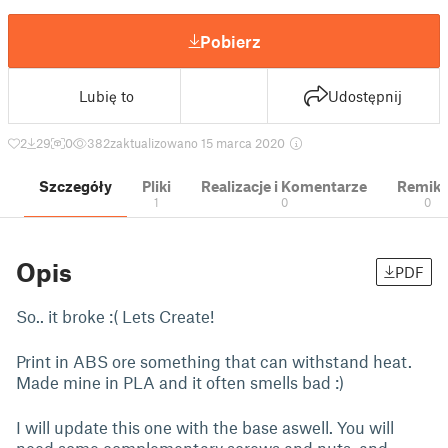
Pobierz
Lubię to
Udostępnij
2
29
0
382
zaktualizowano 15 marca 2020
Szczegóły
Pliki
Realizacje i Komentarze
Remik
1
0
0
Opis
PDF
So.. it broke :( Lets Create!
Print in ABS ore something that can withstand heat.
Made mine in PLA and it often smells bad :)
I will update this one with the base aswell. You will