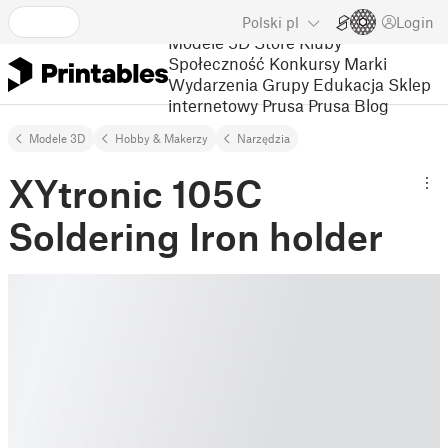
Polski
pl
Login
Modele 3D
Store
Kluby
Społeczność
Konkursy
Marki
Wydarzenia
Grupy
Edukacja
Sklep
internetowy Prusa
Prusa Blog
Modele 3D
Hobby & Makerzy
Narzędzia
XYtronic 105C
Soldering Iron holder