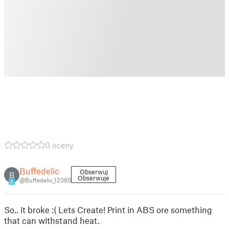
0 oceny
Buffedelic
Obserwuj
B
Obserwuje
@Buffedelic_12360
6
So.. it broke :( Lets Create! Print in ABS ore something
that can withstand heat.