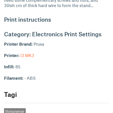
need some complementary screws and nuts, and
30ish cm of thick hard wire to form the stand...
Print instructions
Category: Electronics Print Settings
Printer Brand:
Prusa
Printer:
i3 MK3
Infill:
85
Filament:
- ABS
Tagi
thingiverse