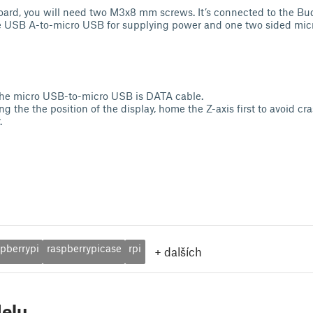
board, you will need two M3x8 mm screws. It’s connected to the Bu
ne USB A-to-micro USB for supplying power and one two sided mic
the micro USB-to-micro USB is DATA cable.
 the the position of the display, home the Z-axis first to avoid cr
.
spberrypi
raspberrypicase
rpi
+
dalších
elu