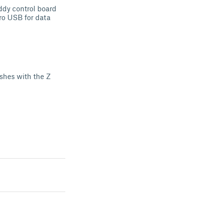
ddy control board
ro USB for data
ashes with the Z