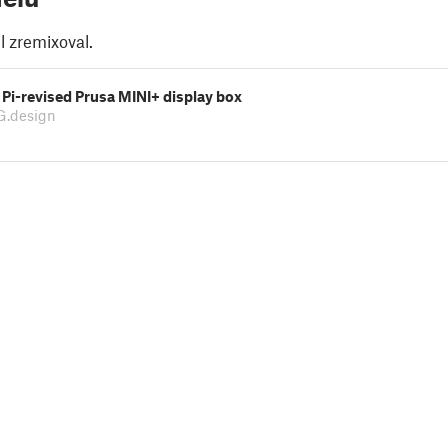
 zremixoval.
Pi-revised Prusa MINI+ display box
G.design