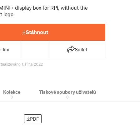
MINI+ display box for RPi, without the
t logo
Stáhnout
 líbí
Sdílet
tualizováno 1. října 2022
Kolekce
Tiskové soubory uživatelů
3
0
PDF