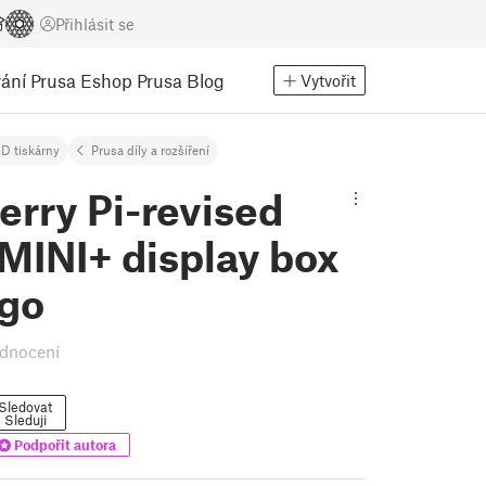
Přihlásit se
ání
Prusa Eshop
Prusa Blog
Vytvořit
D tiskárny
Prusa díly a rozšíření
rry Pi-revised
MINI+ display box
ogo
dnocení
Sledovat
Sleduji
Podpořit autora