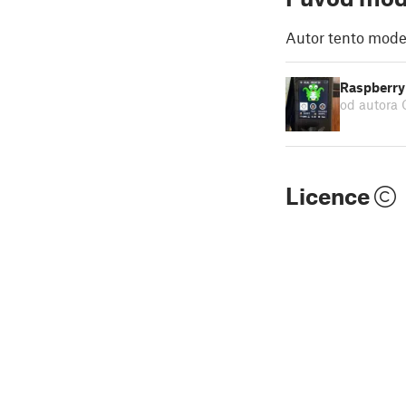
Autor tento model
Raspberry 
od autora 
Licence