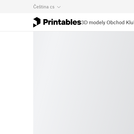
Čeština
cs
3D modely
Obchod
Klu