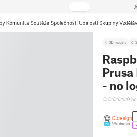
by
Komunita
Soutěže
Společnosti
Události
Skupiny
Vzděláv
3D modely
3
Raspbe
Prusa 
- no l
0 ho
G.design
@G_design
24