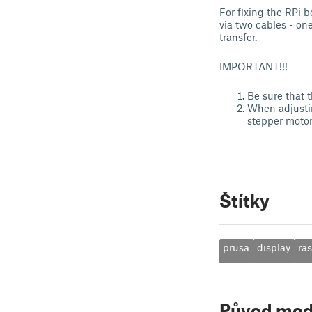
For fixing the RPi 
via two cables - o
transfer.
IMPORTANT!!!
Be sure that 
When adjusting
stepper motor
Štítky
prusa
display
ra
Původ mod