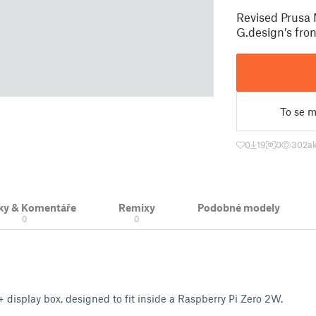
Revised Prusa 
G.design’s fron
To se mi
0
19
0
302
ak
ky & Komentáře
Remixy
Podobné modely
0
0
 display box, designed to fit inside a Raspberry Pi Zero 2W.