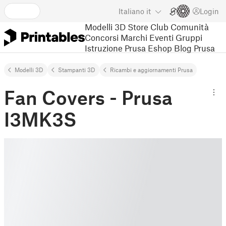
Italiano
it
Login
Modelli 3D
Store
Club
Comunità
Concorsi
Marchi
Eventi
Gruppi
Istruzione
Prusa Eshop
Blog Prusa
Modelli 3D
Stampanti 3D
Ricambi e aggiornamenti Prusa
Fan Covers - Prusa
I3MK3S