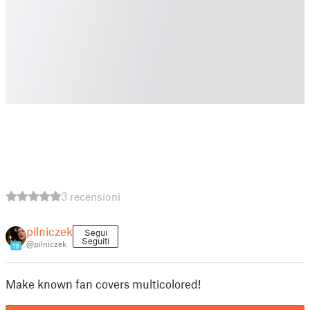
3 recensioni
pilniczek
Segui
Seguiti
@pilniczek
19
Make known fan covers multicolored!