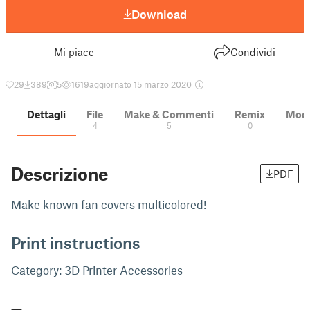
Download
Mi piace
Condividi
29
389
5
1619
aggiornato 15 marzo 2020
Dettagli
File
Make & Commenti
Remix
Model
4
5
0
Descrizione
PDF
Make known fan covers multicolored!
Print instructions
Category: 3D Printer Accessories