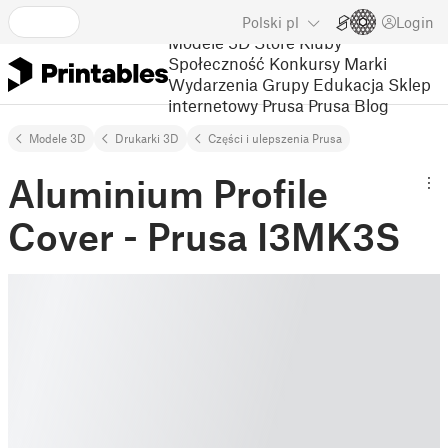
Polski
pl
Login
Modele 3D
Store
Kluby
Społeczność
Konkursy
Marki
Wydarzenia
Grupy
Edukacja
Sklep
internetowy Prusa
Prusa Blog
Modele 3D
Drukarki 3D
Części i ulepszenia Prusa
Aluminium Profile
Cover - Prusa I3MK3S