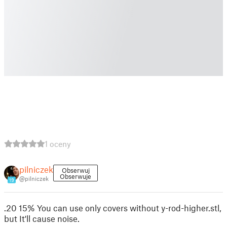
1 oceny
pilniczek
Obserwuj
Obserwuje
@pilniczek
19
.20 15% You can use only covers without y-rod-higher.stl,
but It'll cause noise.