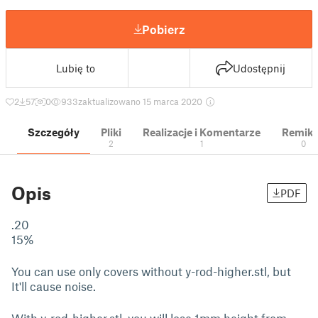
Pobierz
Lubię to
Udostępnij
2
57
0
933
zaktualizowano 15 marca 2020
Szczegóły
Pliki
Realizacje i Komentarze
Remik
2
1
0
Opis
PDF
.20
15%
You can use only covers without y-rod-higher.stl, but
It'll cause noise.