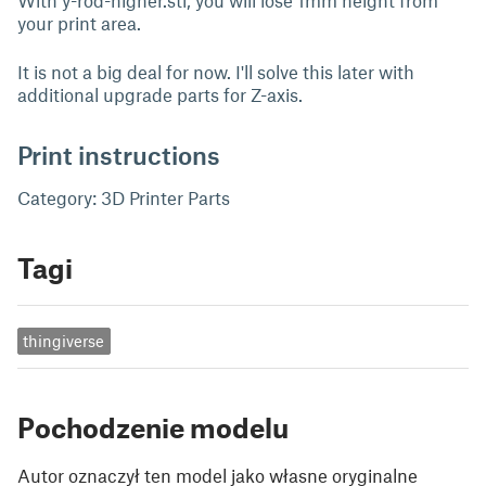
With y-rod-higher.stl, you will lose 1mm height from
your print area.
It is not a big deal for now. I'll solve this later with
additional upgrade parts for Z-axis.
Print instructions
Category: 3D Printer Parts
Tagi
thingiverse
Pochodzenie modelu
Autor oznaczył ten model jako własne oryginalne