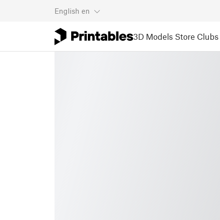
English
en
3D Models
Store
Clubs