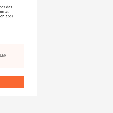
über das
bin auf
ich aber
 Lab