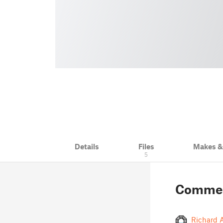
Details
Files
Makes 
5
Comme
Richard A