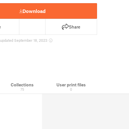
Download
e
Share
updated September 18, 2023
Collections
User print files
75
0