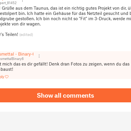
pert_81452
 Grüße aus dem Taunus, das ist ein richtig gutes Projekt von dir, 
gestolpert bin. Ich hatte ein Gehäuse für das Netzteil gesucht und 
dgrube gestoßen. Ich bin noch nicht so "Fit" im 3-Druck, werde m
ojekte von dir wagen.
's Teilen!
(edited)
smettal - Binary-6
smettalBinary6
t mich das es dir gefällt! Denk dran Fotos zu zeigen, wenn du das
baust!
ply
Show all comments