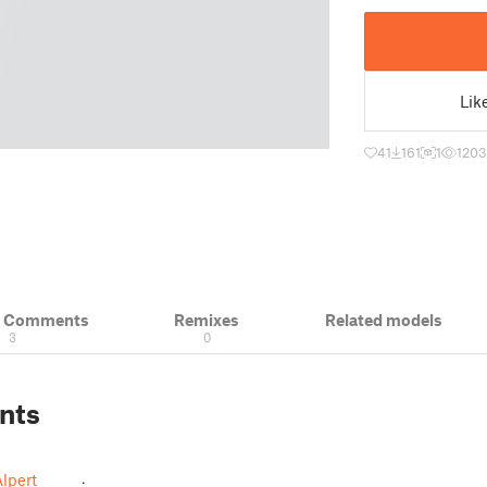
Lik
41
161
1
1203
& Comments
Remixes
Related models
3
0
nts
lpert