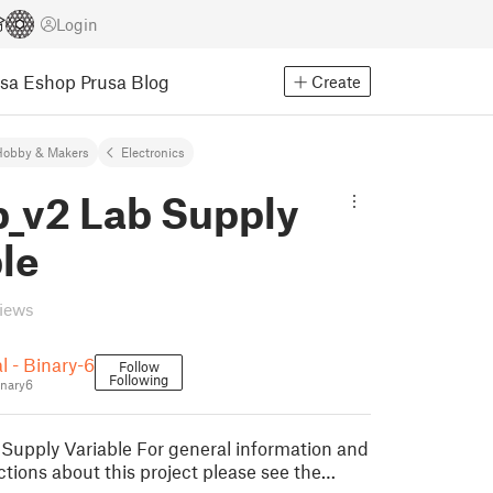
Login
usa Eshop
Prusa Blog
Create
Hobby & Makers
Electronics
b_v2 Lab Supply
le
views
l - Binary-6
Follow
Following
inary6
Supply Variable For general information and
ctions about this project please see the…