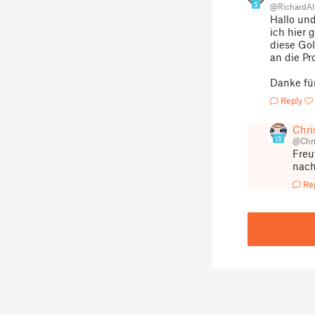
5
@RichardAl
Hallo und
ich hier 
diese Gol
an die Pr
Danke für
Reply
Chri
15
@Chri
Freu
nach
Re