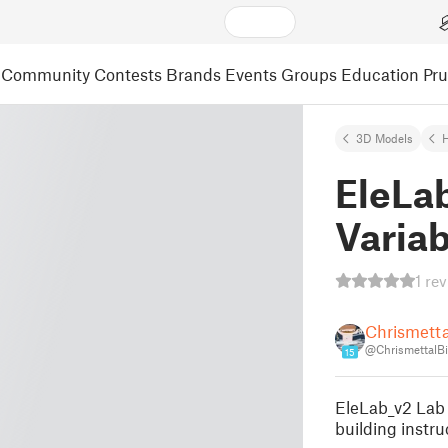
Community
Contests
Brands
Events
Groups
Education
Pr
3D Models
EleLa
Variab
1 re
Chrismetta
@ChrismettalB
15
EleLab_v2 Lab 
building instru