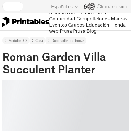
Español
es
Iniciar sesión
Modelos 3D
Tienda
Clubs
Comunidad
Competiciones
Marcas
Eventos
Grupos
Educación
Tienda
web Prusa
Prusa Blog
Modelos 3D
Casa
Decoración del hogar
Roman Garden Villa
Succulent Planter