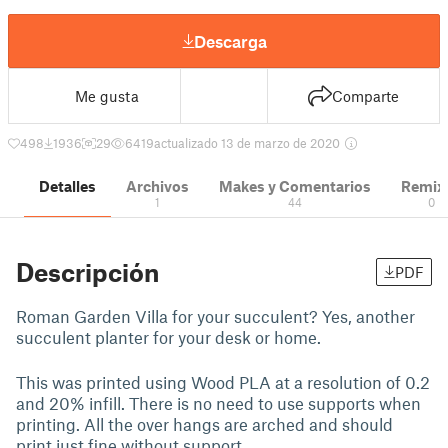
Descarga
Me gusta
Comparte
498
1936
29
6419
actualizado 13 de marzo de 2020
Detalles
Archivos
Makes y Comentarios
Remix
1
44
0
Descripción
PDF
Roman Garden Villa for your succulent? Yes, another
succulent planter for your desk or home.
This was printed using Wood PLA at a resolution of 0.2
and 20% infill. There is no need to use supports when
printing. All the over hangs are arched and should
print just fine without support.