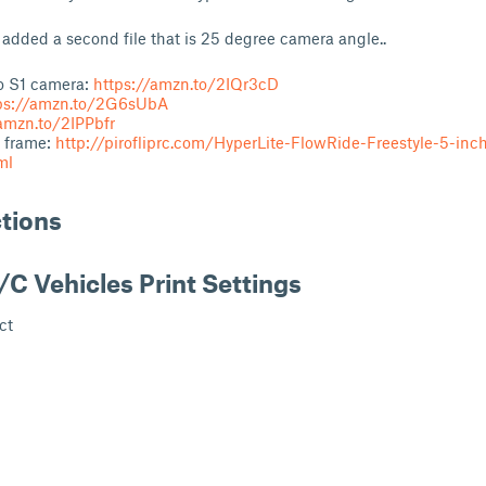
 added a second file that is 25 degree camera angle..
o S1 camera:
https://amzn.to/2IQr3cD
ps://amzn.to/2G6sUbA
amzn.to/2IPPbfr
 frame:
http://pirofliprc.com/HyperLite-FlowRide-Freestyle-5-inc
ml
ctions
/C Vehicles Print Settings
ct