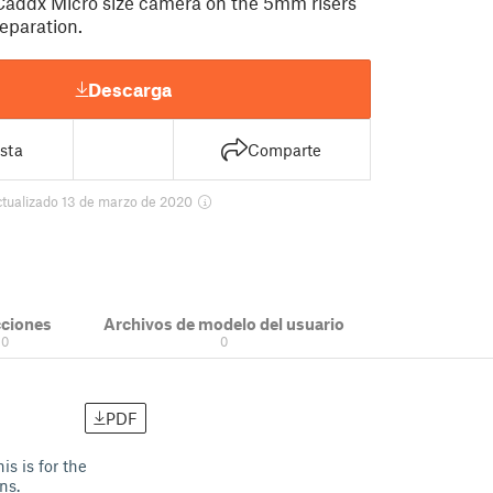
e Caddx Micro size camera on the 5mm risers
eparation.
Descarga
sta
Comparte
ctualizado 13 de marzo de 2020
cciones
Archivos de modelo del usuario
0
0
PDF
s is for the
ns.