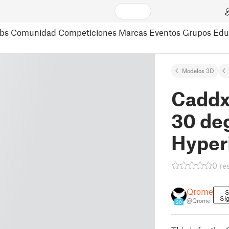
bs
Comunidad
Competiciones
Marcas
Eventos
Grupos
Edu
Modelos 3D
Caddx
30 de
Hyper
0 re
Qrome
S
Si
@Qrome
20