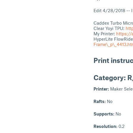
Edit 4/28/2018 -- I
Caddex Turbo Micr
Clear Yoyi TPU:
htt
My Printer:
https://
HyperLite FlowRide
Frame\_p\_4413.ht
Print instru
Category: R
Printer:
Maker Sele
Rafts:
No
Supports:
No
Resolution:
0.2