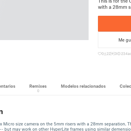
This is for th
with a 28mm s
Me gu
0
22
0
234
a
ntarios
Remixes
Modelos relacionados
Cole
0
n
dx Micro size camera on the 5mm risers with a 28mm separation. Thi
-- but may work on other HyperLite frames using similar demensio