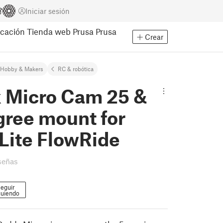
Iniciar sesión
cación
Tienda web Prusa
Prusa
Crear
Hobby & Makers
RC & robótica
 Micro Cam 25 &
gree mount for
Lite FlowRide
señas
eguir
guiendo