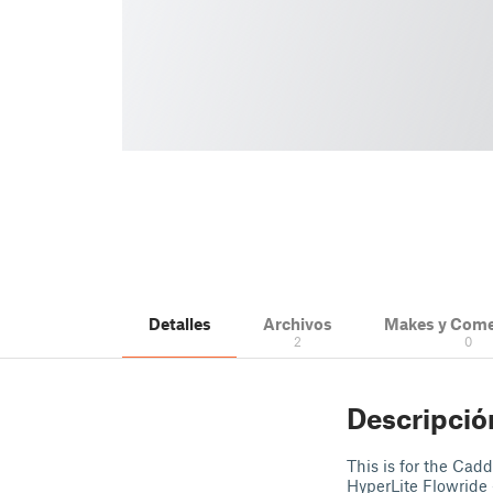
Detalles
Archivos
Makes y Come
2
0
Descripció
This is for the Cad
HyperLite Flowride 