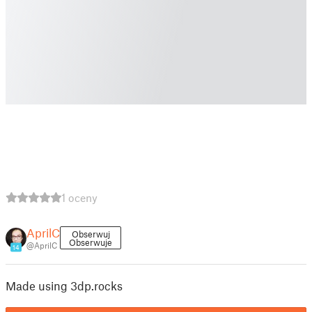
1 oceny
AprilC
Obserwuj
Obserwuje
@AprilC
14
Made using 3dp.rocks