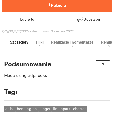
Pobierz
Lubię to
Udostępnij
2
39
2
332
zaktualizowano 3 sierpnia 2022
Szczegóły
Pliki
Realizacje i Komentarze
Remik
1
2
0
Podsumowanie
PDF
Made using 3dp.rocks
Tagi
artist
bennington
singer
linkinpark
chester