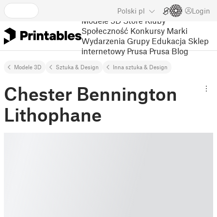
Polski
pl
Login
Modele 3D
Store
Kluby
Społeczność
Konkursy
Marki
Wydarzenia
Grupy
Edukacja
Sklep
internetowy Prusa
Prusa Blog
Modele 3D
Sztuka & Design
Inna sztuka & Design
Chester Bennington
Lithophane