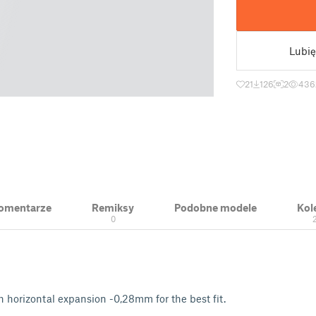
Lubię
21
126
2
436
 Komentarze
Remiksy
Podobne modele
Kol
0
th horizontal expansion -0,28mm for the best fit.