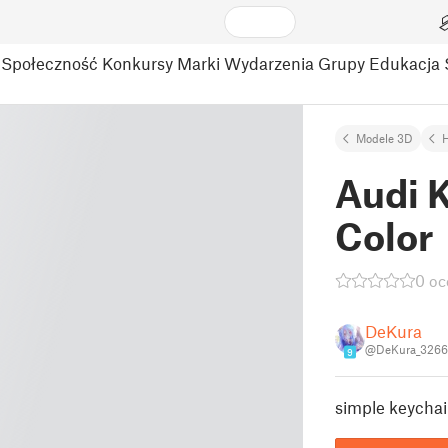
Społeczność
Konkursy
Marki
Wydarzenia
Grupy
Edukacja
Modele 3D
Audi K
Color
0 oc
DeKura
@DeKura_326
9
simple keychain