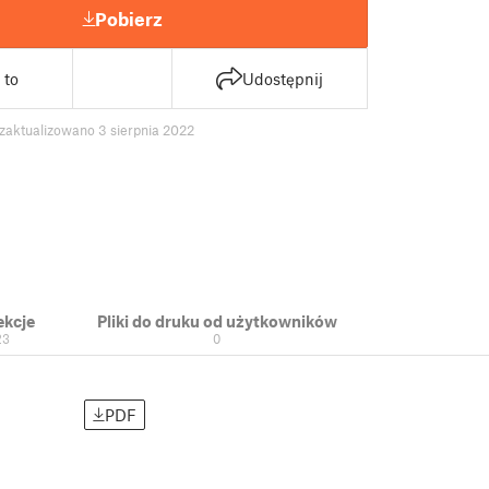
Pobierz
 to
Udostępnij
zaktualizowano 3 sierpnia 2022
ekcje
Pliki do druku od użytkowników
23
0
PDF