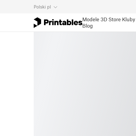
Polski
pl
Modele 3D
Store
Kluby
Blog