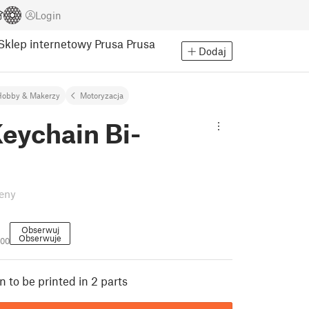
Login
Sklep internetowy Prusa
Prusa
Dodaj
Hobby & Makerzy
Motoryzacja
eychain Bi-
eny
Obserwuj
Obserwuje
600
 to be printed in 2 parts