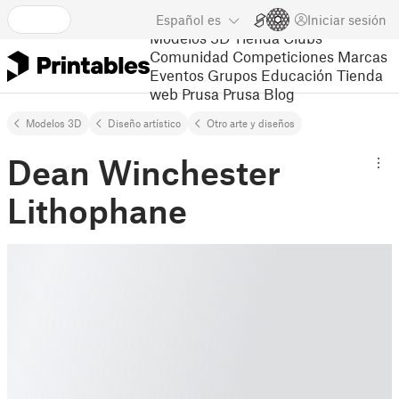
Español
es
Iniciar sesión
Modelos 3D
Tienda
Clubs
Comunidad
Competiciones
Marcas
Eventos
Grupos
Educación
Tienda
web Prusa
Prusa Blog
Modelos 3D
Diseño artístico
Otro arte y diseños
Dean Winchester
Lithophane