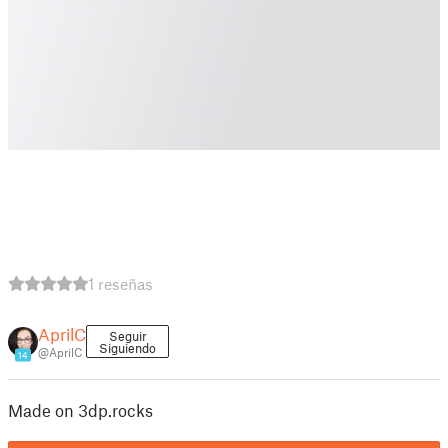
1 reseñas
AprilC
Seguir
Siguiendo
@AprilC
14
Made on 3dp.rocks