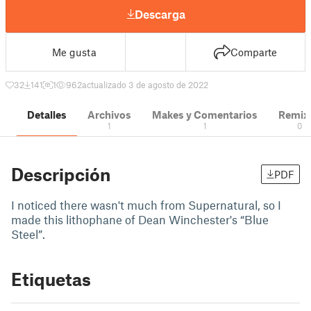
Descarga
Me gusta
Comparte
32
141
1
962
actualizado 3 de agosto de 2022
Detalles
Archivos
Makes y Comentarios
Remix
1
1
0
Descripción
PDF
I noticed there wasn't much from Supernatural, so I
made this lithophane of Dean Winchester's “Blue
Steel”.
Etiquetas