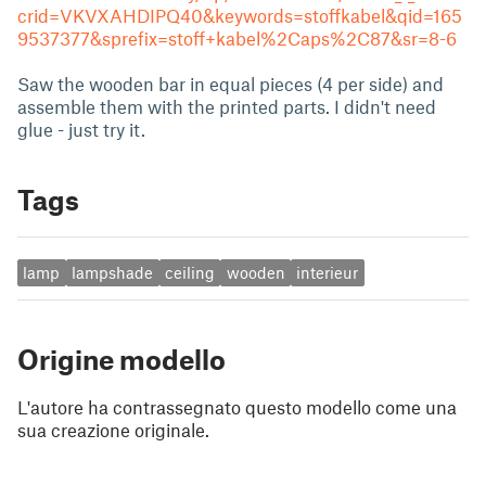
crid=VKVXAHDIPQ40&keywords=stoffkabel&qid=165
9537377&sprefix=stoff+kabel%2Caps%2C87&sr=8-6
Saw the wooden bar in equal pieces (4 per side) and
assemble them with the printed parts. I didn't need
glue - just try it.
Tags
lamp
lampshade
ceiling
wooden
interieur
Origine modello
L'autore ha contrassegnato questo modello come una
sua creazione originale.