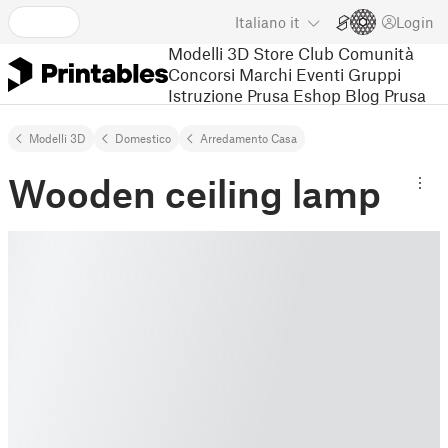
Italiano
it
Login
Modelli 3D
Store
Club
Comunità
Concorsi
Marchi
Eventi
Gruppi
Istruzione
Prusa Eshop
Blog Prusa
Modelli 3D
Domestico
Arredamento Casa
Wooden ceiling lamp