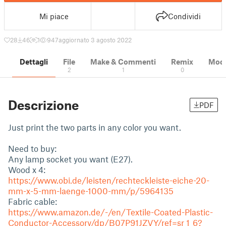
Mi piace
Condividi
28
46
1
947
aggiornato 3 agosto 2022
Dettagli
File
Make & Commenti
Remix
Model
2
1
0
Descrizione
PDF
Just print the two parts in any color you want.
Need to buy:
Any lamp socket you want (E27).
Wood x 4:
https://www.obi.de/leisten/rechteckleiste-eiche-20-
mm-x-5-mm-laenge-1000-mm/p/5964135
Fabric cable:
https://www.amazon.de/-/en/Textile-Coated-Plastic-
Conductor-Accessory/dp/B07P91JZVY/ref=sr_1_6?