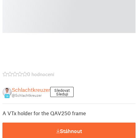
0 hodnocení
Schlachtkreuzer
Sledovat
Sleduji
@Schlachtkreuzer
14
A VTx holder for the QAV250 frame
Stáhnout