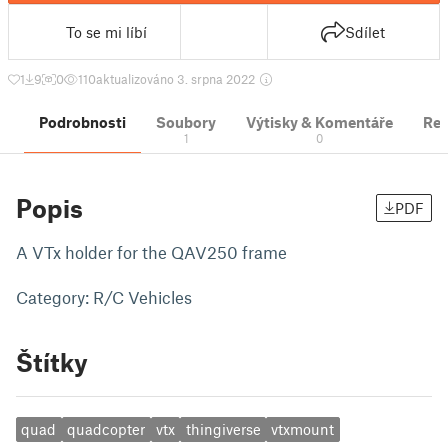
To se mi líbí
Sdílet
1
9
0
110
aktualizováno 3. srpna 2022
Podrobnosti
Soubory
Výtisky & Komentáře
Re
1
0
Popis
PDF
A VTx holder for the QAV250 frame
Category: R/C Vehicles
Štítky
quad
quadcopter
vtx
thingiverse
vtxmount