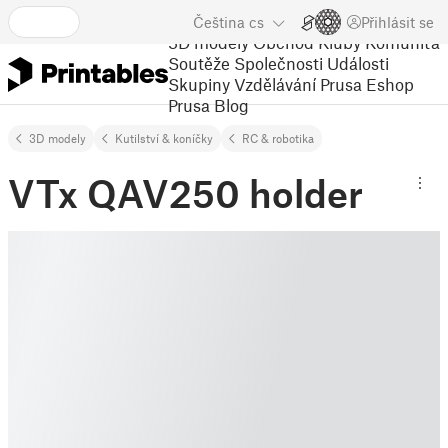
Čeština
cs
Přihlásit se
3D modely
Obchod
Kluby
Komunita
Soutěže
Společnosti
Události
Skupiny
Vzdělávání
Prusa Eshop
Prusa Blog
3D modely
Kutilství & koníčky
RC & robotika
VTx QAV250 holder