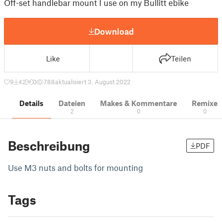
Off-set handlebar mount I use on my Bullitt ebike
Download
Like
Teilen
9
42
0
788
aktualisiert 3. August 2022
Details
Dateien
Makes & Kommentare
Remixe
2
0
0
Beschreibung
PDF
Use M3 nuts and bolts for mounting
Tags