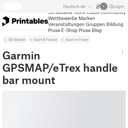
Deutsch
de
Login
3D Modelle
Store
Clubs
Community
Wettbewerbe
Marken
Veranstaltungen
Gruppen
Bildung
Prusa E-Shop
Prusa Blog
3D Modelle
Sport & Freizeit
Sport im Freien
Garmin
GPSMAP/eTrex handle
bar mount