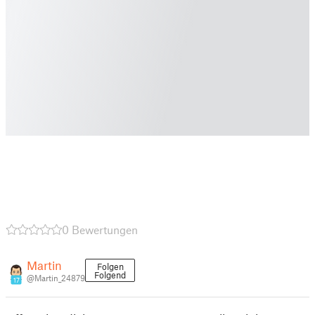
0 Bewertungen
Martin
Folgen
Folgend
@Martin_24879
17