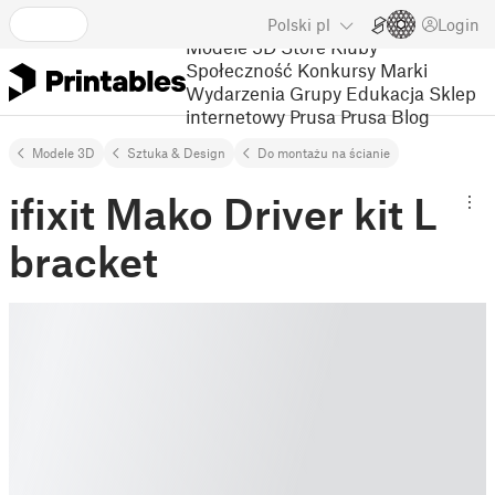
Polski
pl
Login
Modele 3D
Store
Kluby
Społeczność
Konkursy
Marki
Wydarzenia
Grupy
Edukacja
Sklep
internetowy Prusa
Prusa Blog
Modele 3D
Sztuka & Design
Do montażu na ścianie
ifixit Mako Driver kit L
bracket