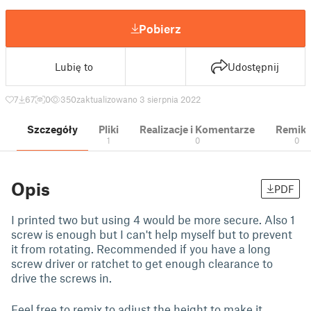
Pobierz
Lubię to
Udostępnij
7
67
0
350
zaktualizowano 3 sierpnia 2022
Szczegóły
Pliki
Realizacje i Komentarze
Remik
1
0
0
Opis
PDF
I printed two but using 4 would be more secure. Also 1
screw is enough but I can't help myself but to prevent
it from rotating. Recommended if you have a long
screw driver or ratchet to get enough clearance to
drive the screws in.
Feel free to remix to adjust the height to make it