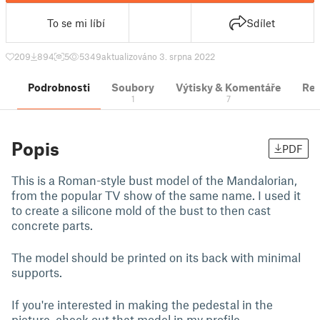
To se mi líbí
Sdílet
209
894
5
5349
aktualizováno 3. srpna 2022
Podrobnosti
Soubory
Výtisky & Komentáře
Re
1
7
Popis
PDF
This is a Roman-style bust model of the Mandalorian,
from the popular TV show of the same name. I used it
to create a silicone mold of the bust to then cast
concrete parts.
The model should be printed on its back with minimal
supports.
If you're interested in making the pedestal in the
picture, check out that model in my profile.