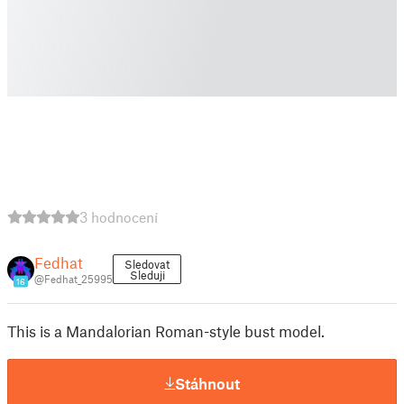
3 hodnocení
Fedhat
Sledovat
Sleduji
@Fedhat_25995
16
This is a Mandalorian Roman-style bust model.
Stáhnout