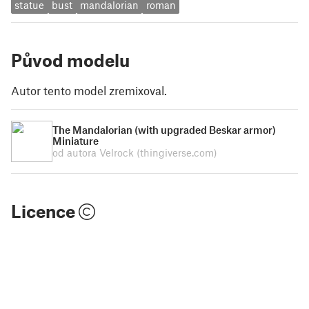
statue
bust
mandalorian
roman
Původ modelu
Autor tento model zremixoval.
The Mandalorian (with upgraded Beskar armor)
Miniature
od autora Velrock
(thingiverse.com)
Licence