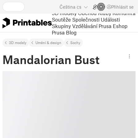
Čeština
cs
Přihlásit se
3D modely
Obchod
Kluby
Komunita
Soutěže
Společnosti
Události
Skupiny
Vzdělávání
Prusa Eshop
Prusa Blog
3D modely
Umění & design
Sochy
Mandalorian Bust