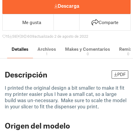
Descarga
Me gusta
Comparte
15
59
0
609
actualizado 2 de agosto de 2022
Detalles
Archivos
Makes y Comentarios
Remix
1
0
0
Descripción
PDF
I printed the original design a bit smaller to make it fit
my printer easier plus I have a small cat, so a large
build was un-necessary. Make sure to scale the model
in your slicer to fit the dispenser you print.
Origen del modelo