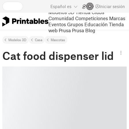
Español
es
Iniciar sesión
Modelos 3D
Tienda
Clubs
Comunidad
Competiciones
Marcas
Eventos
Grupos
Educación
Tienda
web Prusa
Prusa Blog
Modelos 3D
Casa
Mascotas
Cat food dispenser lid