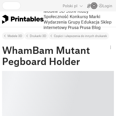
Polski
pl
Login
Modele 3D
Store
Kluby
Społeczność
Konkursy
Marki
Wydarzenia
Grupy
Edukacja
Sklep
internetowy Prusa
Prusa Blog
Modele 3D
Drukarki 3D
Części i ulepszenia do innych drukarek
WhamBam Mutant
Pegboard Holder