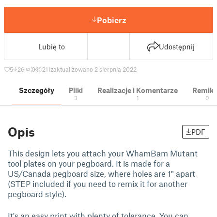
Pobierz
Lubię to
Udostępnij
5
26
0
211
zaktualizowano 2 sierpnia 2022
Szczegóły
Pliki
Realizacje i Komentarze
Remik
3
1
0
Opis
PDF
This design lets you attach your WhamBam Mutant
tool plates on your pegboard. It is made for a
US/Canada pegboard size, where holes are 1" apart
(STEP included if you need to remix it for another
pegboard style).
It's an easy print with plenty of tolerance. You can