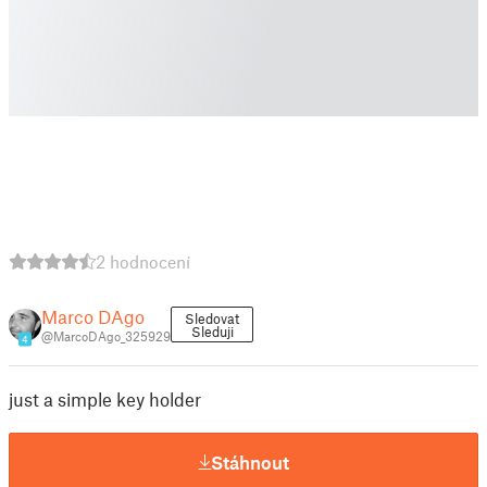
2 hodnocení
Marco DAgo
Sledovat
Sleduji
@MarcoDAgo_325929
4
just a simple key holder
Stáhnout