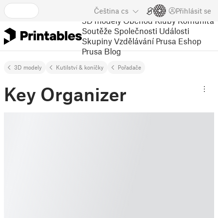
Čeština
cs
Přihlásit se
3D modely
Obchod
Kluby
Komunita
Soutěže
Společnosti
Události
Skupiny
Vzdělávání
Prusa Eshop
Prusa Blog
3D modely
Kutilství & koníčky
Pořadače
Key Organizer