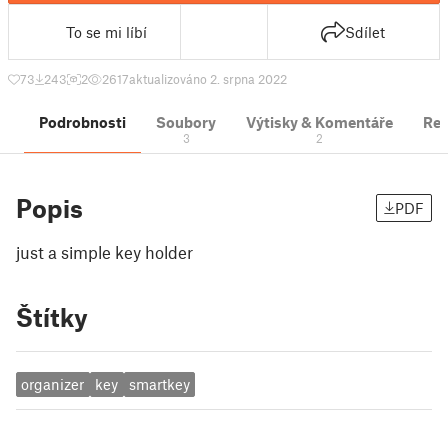
To se mi líbí
Sdílet
73
243
2
2617
aktualizováno 2. srpna 2022
Podrobnosti
Soubory
Výtisky & Komentáře
Re
3
2
Popis
PDF
just a simple key holder
Štítky
organizer
key
smartkey