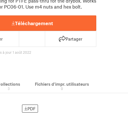
ting for PTFE pass-thru for the drybox. Works
r PC06-01. Use m4 nuts and hex bolt.
Téléchargement
er
Partager
s à jour 1 août 2022
ollections
Fichiers d'impr. utilisateurs
3
0
PDF