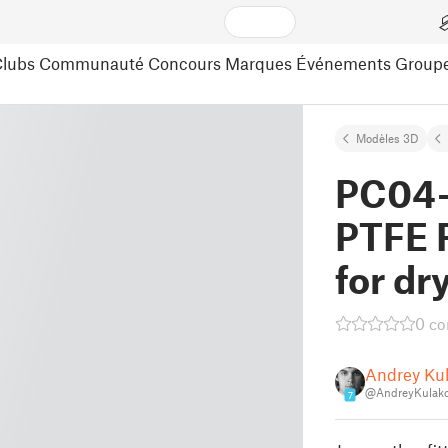
lubs
Communauté
Concours
Marques
Événements
Group
Modèles 3D
PC04-
PTFE F
for dr
0 c
Andrey Ku
@AndreyKulak
7