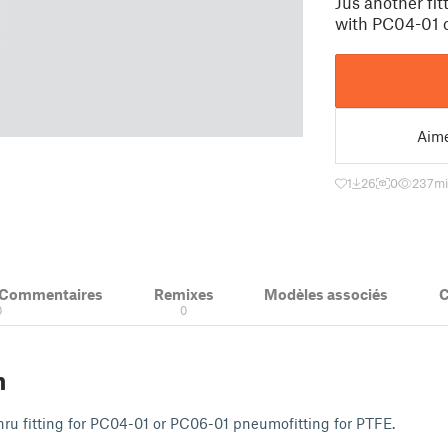
Jus another fit
with PC04-01 o
Aim
1
26
0
237
mi
& Commentaires
Remixes
Modèles associés
C
0
0
n
hru fitting for PC04-01 or PC06-01 pneumofitting for PTFE.