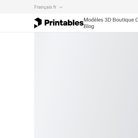
Français
fr
Modèles 3D
Boutique
C
Blog