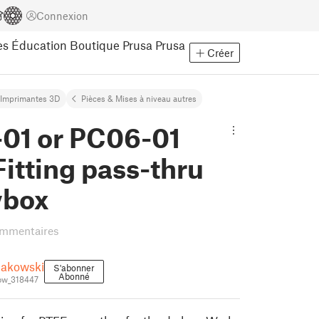
Connexion
es
Éducation
Boutique Prusa
Prusa
Créer
Imprimantes 3D
Pièces & Mises à niveau autres
01 or PC06-01
itting pass-thru
ybox
ommentaires
lakowski
S'abonner
Abonné
ow_318447