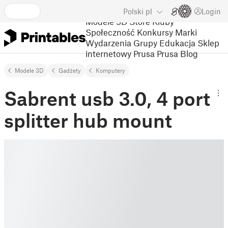
Polski
pl
Login
Modele 3D
Store
Kluby
Społeczność
Konkursy
Marki
Wydarzenia
Grupy
Edukacja
Sklep
internetowy Prusa
Prusa Blog
Modele 3D
Gadżety
Komputery
Sabrent usb 3.0, 4 port
splitter hub mount