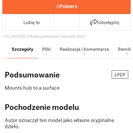
Pobierz
Lubię to
Udostępnij
3
26
0
278
zaktualizowano 1 sierpnia 2022
Szczegóły
Pliki
Realizacje i Komentarze
Remik
1
0
0
Podsumowanie
PDF
Mounts hub to a surface
Pochodzenie modelu
Autor oznaczył ten model jako własne oryginalne
dzieło.