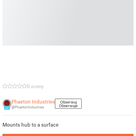
0 oceny
Phaeton Industries
Obserwuj
Obserwuje
@PhaetonIndustries
22
Mounts hub to a surface