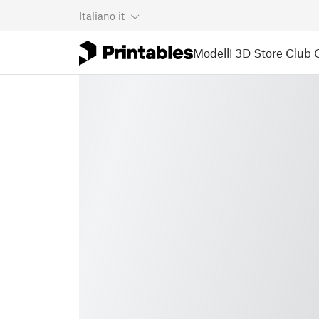
Italiano
it
Modelli 3D
Store
Club