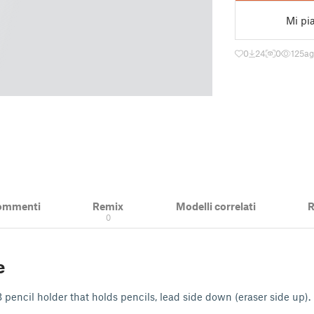
Mi pi
0
24
0
125
ag
ommenti
Remix
Modelli correlati
R
0
e
 pencil holder that holds pencils, lead side down (eraser side up).