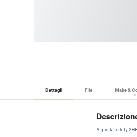
Dettagli
File
Make & C
1
0
Descrizion
A quick 'n dirty 2HB