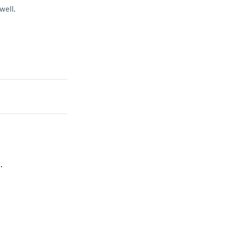
well.
.