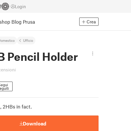
Login
Eshop
Blog Prusa
Crea
Domestico
Ufﬁcio
B Pencil Holder
censioni
Segui
eguiti
s, 2HBs in fact.
Download