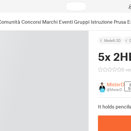
Comunità
Concorsi
Marchi
Eventi
Gruppi
Istruzione
Prusa 
Modelli 3D
5x 2H
0 re
MisterD
S
@MisterD
17
It holds pencil