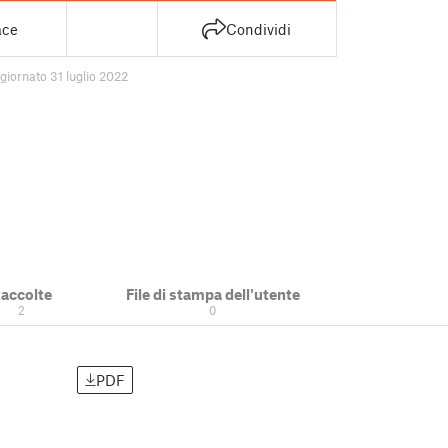
ace
Condividi
giornato 31 luglio 2022
accolte
File di stampa dell'utente
2
0
PDF