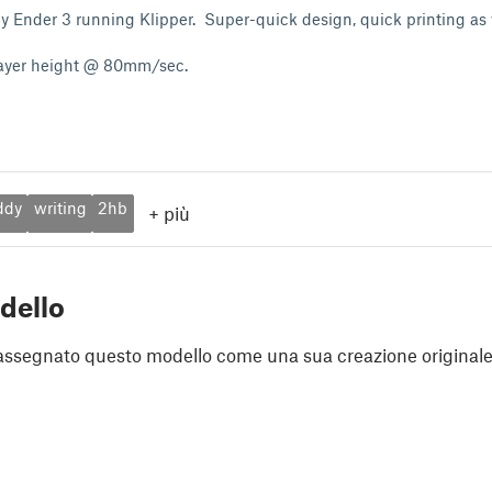
y Ender 3 running Klipper. Super-quick design, quick printing as 
ayer height @ 80mm/sec.
ddy
writing
2hb
+
più
dello
assegnato questo modello come una sua creazione originale