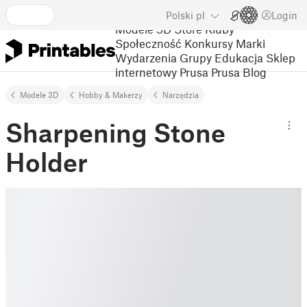
Polski
pl
Login
Modele 3D
Store
Kluby
Społeczność
Konkursy
Marki
Wydarzenia
Grupy
Edukacja
Sklep
internetowy Prusa
Prusa Blog
Modele 3D
Hobby & Makerzy
Narzędzia
Sharpening Stone
Holder