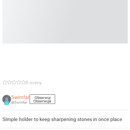
0 oceny
Swimfar
Obserwuj
S
Obserwuje
@Swimfar
13
Simple holder to keep sharpening stones in once place