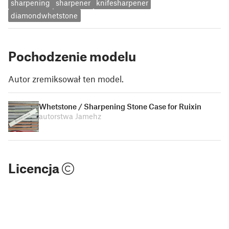
sharpening
sharpener
knifesharpener
diamondwhetstone
Pochodzenie modelu
Autor zremiksował ten model.
Whetstone / Sharpening Stone Case for Ruixin
autorstwa Jamehz
Licencja