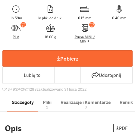
1h 59m
1× pliki do druku
0.15 mm
0.40 mm
PLA
18.00 g
Prusa MINI /
MINI+
Pobierz
Lubię to
Udostępnij
13
93
0
1288
zaktualizowano 31 lipca 2022
Szczegóły
Pliki
Realizacje i Komentarze
Remik
2
0
1
Opis
PDF