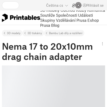
Čeština
cs
Přihlásit se
3D modely
Obchod
Kluby
Komunita
Soutěže
Společnosti
Události
Skupiny
Vzdělávání
Prusa Eshop
Prusa Blog
3D modely
3D tiskárny
Bambu Lab díly a rozšíření
Nema 17 to 20x10mm
drag chain adapter