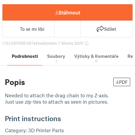
Stáhnout
To se mi líbí
Sdílet
2
30
0
387
aktualizováno 7. března 2020
Podrobnosti
Soubory
Výtisky & Komentáře
Re
1
0
Popis
PDF
Needed to attach the drag chain to my Z-axis.
Just use zip-ties to attach as seen in pictures.
Print instructions
Category: 3D Printer Parts