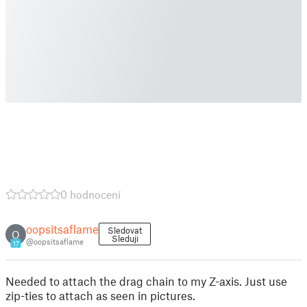
0 hodnocení
oopsitsaflame
Sledovat
O
Sleduji
@oopsitsaflame
17
Needed to attach the drag chain to my Z-axis. Just use
zip-ties to attach as seen in pictures.