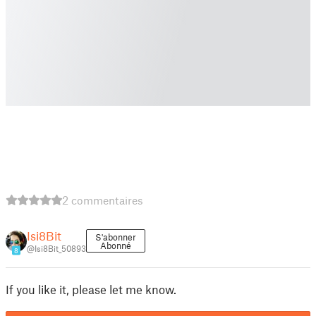
2 commentaires
Isi8Bit
S'abonner
Abonné
@Isi8Bit_50893
8
If you like it, please let me know.