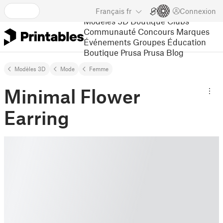
Français
fr
Connexion
Modèles 3D
Boutique
Clubs
Communauté
Concours
Marques
Événements
Groupes
Éducation
Boutique Prusa
Prusa Blog
Modèles 3D
Mode
Femme
Minimal Flower
Earring