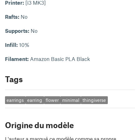
Printer:
[i3 MK3]
Rafts:
No
Supports:
No
Infill:
10%
Filament:
Amazon Basic PLA Black
Tags
earrings
earring
flower
minimal
thingiverse
Origine du modèle
L'auteur a marqué ce modèle comme sa propre