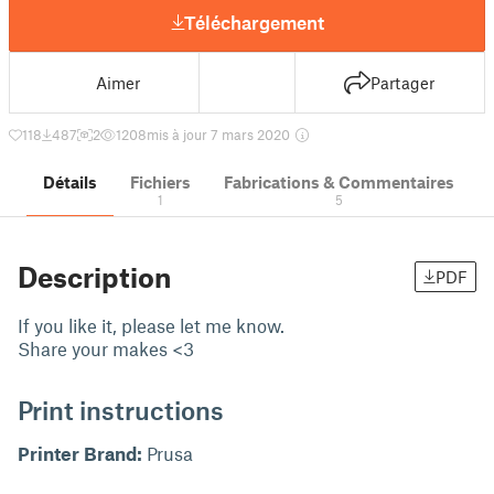
Téléchargement
Aimer
Partager
118
487
2
1208
mis à jour 7 mars 2020
Détails
Fichiers
Fabrications & Commentaires
1
5
Description
PDF
If you like it, please let me know.
Share your makes <3
Print instructions
Printer Brand:
Prusa